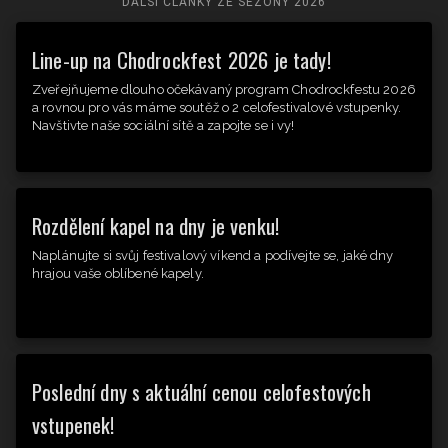
DALŠÍ ČLÁNKY ZE SEZÓNY
2026
Line-up na Chodrockfest 2026 je tady!
Zveřejňujeme dlouho očekávaný program Chodrockfestu 2026
a rovnou pro vás máme soutěž o 2 celofestivalové vstupenky.
Navštivte naše sociální sítě a zapojte se i vy!
Rozdělení kapel na dny je venku!
Naplánujte si svůj festivalový víkend a podívejte se, jaké dny
hrajou vaše oblíbené kapely.
Poslední dny s aktuální cenou celofestových
vstupenek!