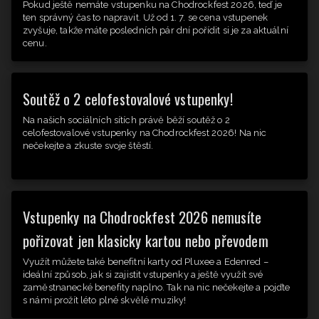
Pokud ještě nemáte vstupenku na Chodrockfest 2026, teď je
ten správný čas to napravit. Už od 1. 7. se cena vstupenek
zvyšuje, takže máte posledních pár dní pořídit si je za aktuální
cenu.
Soutěž o 2 celofestovalové vstupenky!
Na našich sociálních sítích právě běží soutěž o 2
celofestovalové vstupenky na Chodrockfest 2026! Na nic
nečekejte a zkuste svoje štěstí.
Vstupenky na Chodrockfest 2026 nemusíte
pořizovat jen klasicky kartou nebo převodem
Využít můžete také benefitní karty od Pluxee a Edenred –
ideální způsob, jak si zajistit vstupenky a ještě využít své
zaměstnanecké benefity naplno. Tak na nic nečekejte a pojďte
s námi prožít léto plné skvělé muziky!