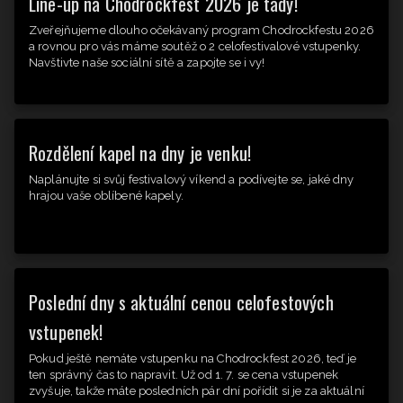
Line-up na Chodrockfest 2026 je tady!
Zveřejňujeme dlouho očekávaný program Chodrockfestu 2026
a rovnou pro vás máme soutěž o 2 celofestivalové vstupenky.
Navštivte naše sociální sítě a zapojte se i vy!
Rozdělení kapel na dny je venku!
Naplánujte si svůj festivalový víkend a podívejte se, jaké dny
hrajou vaše oblíbené kapely.
Poslední dny s aktuální cenou celofestových
vstupenek!
Pokud ještě nemáte vstupenku na Chodrockfest 2026, teď je
ten správný čas to napravit. Už od 1. 7. se cena vstupenek
zvyšuje, takže máte posledních pár dní pořídit si je za aktuální