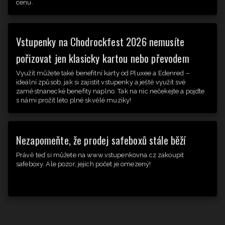
cenu.
Vstupenky na Chodrockfest 2026 nemusíte
pořizovat jen klasicky kartou nebo převodem
Využít můžete také benefitní karty od Pluxee a Edenred –
ideální způsob, jak si zajistit vstupenky a ještě využít své
zaměstnanecké benefity naplno. Tak na nic nečekejte a pojďte
s námi prožít léto plné skvělé muziky!
Nezapomeňte, že prodej safeboxů stále běží
Právě teď si můžete na www.vstupenkovna.cz zakoupit
safeboxy. Ale pozor, jejich počet je omezený!