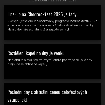
DALŠÍ ČLÁNKY ZE SEZÓNY
2026
Line-up na Chodrockfest 2026 je tady!
Zveřejňujeme dlouho očekávaný program Chodrockfestu 2026
a rovnou pro vás máme soutěž o 2 celofestivalové vstupenky.
Navštivte naše sociální sítě a zapojte se i vy!
Rozdělení kapel na dny je venku!
Naplánujte si svůj festivalový víkend a podívejte se, jaké dny
hrajou vaše oblíbené kapely.
Poslední dny s aktuální cenou celofestových
vstupenek!