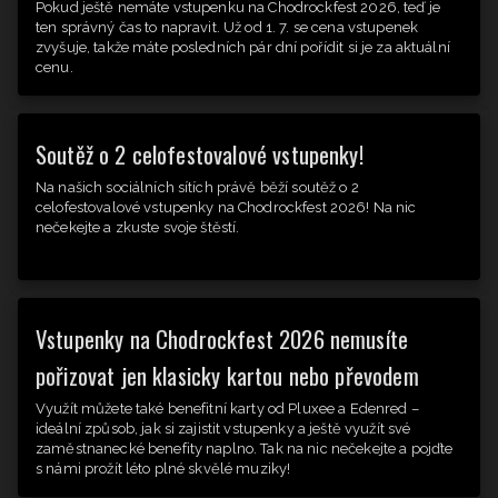
Pokud ještě nemáte vstupenku na Chodrockfest 2026, teď je
ten správný čas to napravit. Už od 1. 7. se cena vstupenek
zvyšuje, takže máte posledních pár dní pořídit si je za aktuální
cenu.
Soutěž o 2 celofestovalové vstupenky!
Na našich sociálních sítích právě běží soutěž o 2
celofestovalové vstupenky na Chodrockfest 2026! Na nic
nečekejte a zkuste svoje štěstí.
Vstupenky na Chodrockfest 2026 nemusíte
pořizovat jen klasicky kartou nebo převodem
Využít můžete také benefitní karty od Pluxee a Edenred –
ideální způsob, jak si zajistit vstupenky a ještě využít své
zaměstnanecké benefity naplno. Tak na nic nečekejte a pojďte
s námi prožít léto plné skvělé muziky!